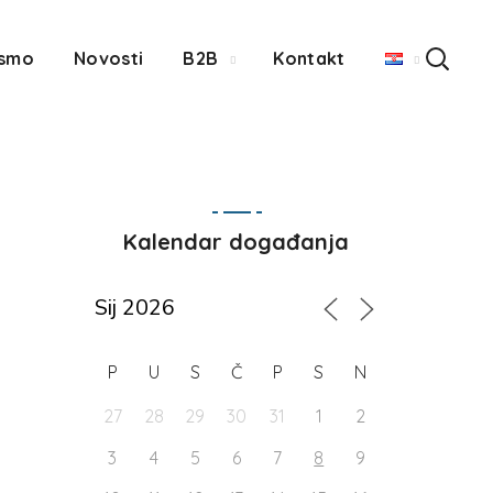
 smo
Novosti
B2B
Kontakt
Kalendar događanja
P
U
S
Č
P
S
N
27
28
29
30
31
1
2
3
4
5
6
7
8
9