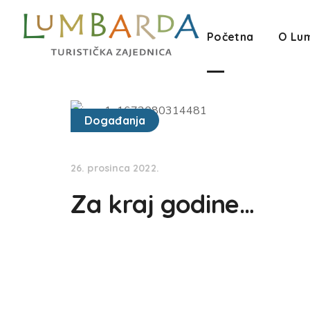
Početna
O Lu
Događanja
26. prosinca 2022.
Za kraj godine…