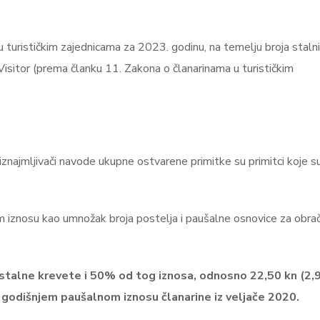
u turističkim zajednicama za 2023. godinu, na temelju broja stalni
isitor (prema članku 11. Zakona o članarinama u turističkim
ajmljivači navode ukupne ostvarene primitke su primitci koje s
 iznosu kao umnožak broja postelja i paušalne osnovice za obra
 stalne krevete i 50% od tog iznosa, odnosno 22,50 kn (2,9
 godišnjem paušalnom iznosu članarine iz veljače 2020.