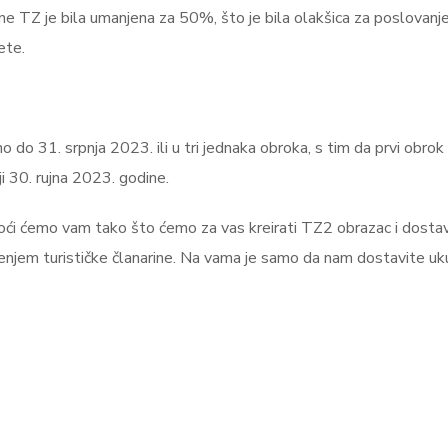
ne TZ je bila umanjena za 50%, što je bila olakšica za poslovanj
vete.
o do 31. srpnja 2023. ili u tri jednaka obroka, s tim da prvi obrok
ji 30. rujna 2023. godine.
oći ćemo vam tako što ćemo za vas kreirati TZ2 obrazac i dostav
ženjem turističke članarine. Na vama je samo da nam dostavite u