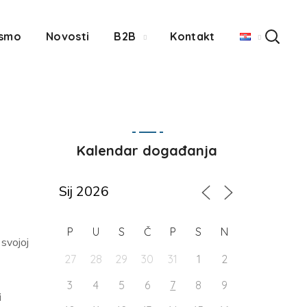
 smo
Novosti
B2B
Kontakt
Kalendar događanja
P
U
S
Č
P
S
N
svojoj
27
28
29
30
31
1
2
3
4
5
6
7
8
9
i