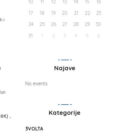
10
11
12
13
14
15
16
17
18
19
20
21
22
23
h i
24
25
26
27
28
29
30
31
1
2
3
4
5
6
Najave
u
No events
čun
Kategorije
8€) ,
3VOLTA