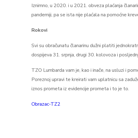
Iznimno, u 2020. i u 2021. obveza plaćanja članari
pandemiji, pa se ista nije plaćala na pomoćne kre
Rokovi
Svi su obračunatu članarinu dužni platiti jednokratn
dospijeva 31. srpnja, drugi 30. kolovoza i posljedn
TZO Lumbarda vam je, kao i inače, na usluzi i pom
Poreznoj upravi te kreirati vam uplatnicu sa zadu
iznos prometa iz evidencije prometa i to je to.
Obrazac-TZ2