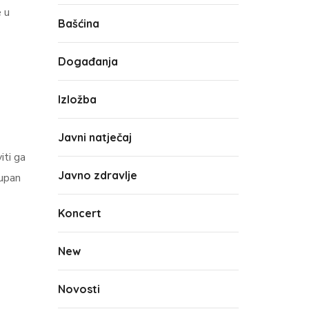
e u
Bašćina
Događanja
Izložba
Javni natječaj
iti ga
Javno zdravlje
kupan
Koncert
New
Novosti