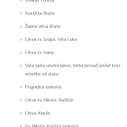
Vinarija Toreta
Svetište Blato
Župna crkva Blato
Crkva sv. Josipa, Vela Luka
Crkva sv. Ivana
Vela spila, unutra lijevo, treba provući pečat kroz
rešetke od ulaza
Prigradica (uskoro)
Crkva sv. Nikole, Račišće
Crkva, Kneže
Sv. Nikola, Korčula (uskoro)