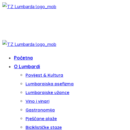
Početna
O Lumbardi
Povijest & Kultura
Lumbarajska psefizma
Lumbarajske užance
Vino i vinari
Gastronomija
Pješčane plaže
Biciklističke staze