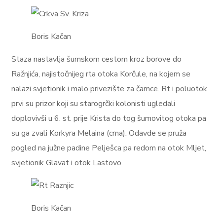
Boris Kačan
Staza nastavlja šumskom cestom kroz borove do
Ražnjića, najistočnijeg rta otoka Korčule, na kojem se
nalazi svjetionik i malo privezište za čamce. Rt i poluotok
prvi su prizor koji su starogrčki kolonisti ugledali
doplovivši u 6. st. prije Krista do tog šumovitog otoka pa
su ga zvali Korkyra Melaina (crna). Odavde se pruža
pogled na južne padine Pelješca pa redom na otok Mljet,
svjetionik Glavat i otok Lastovo.
Boris Kačan