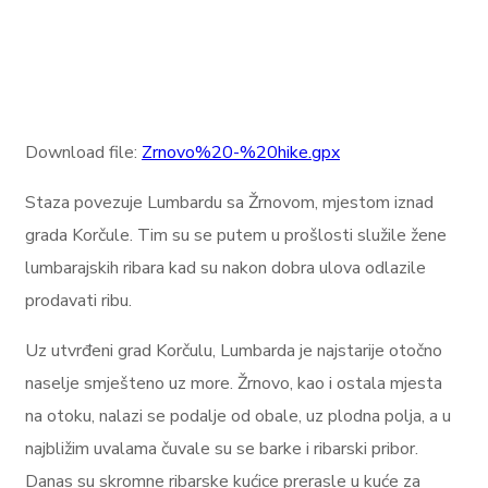
Download file:
Zrnovo%20-%20hike.gpx
Staza povezuje Lumbardu sa Žrnovom, mjestom iznad
grada Korčule. Tim su se putem u prošlosti služile žene
lumbarajskih ribara kad su nakon dobra ulova odlazile
prodavati ribu.
Uz utvrđeni grad Korčulu, Lumbarda je najstarije otočno
naselje smješteno uz more. Žrnovo, kao i ostala mjesta
na otoku, nalazi se podalje od obale, uz plodna polja, a u
najbližim uvalama čuvale su se barke i ribarski pribor.
Danas su skromne ribarske kućice prerasle u kuće za