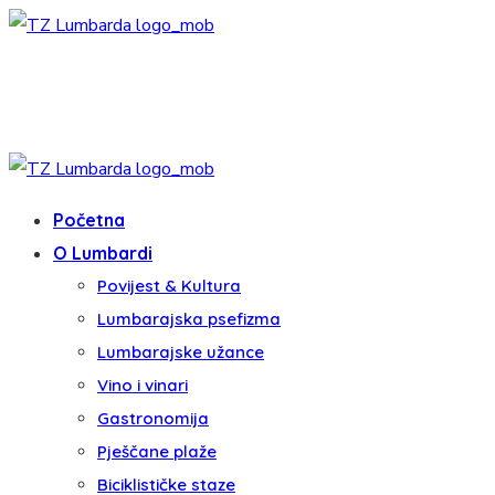
Početna
O Lumbardi
Povijest & Kultura
Lumbarajska psefizma
Lumbarajske užance
Vino i vinari
Gastronomija
Pješčane plaže
Biciklističke staze