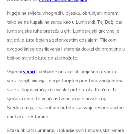
Nigdje na svijetu vinogradi u pijesku, obrubljeni morem,
tako se ne kupaju na suncu kao u Lumbardi. Taj Božji dar
lumbarajske ruke pretaču u grk. Lumbarajski grk vino je
svijetlije žute boje sa zelenkastim odsjajem. Tijekom
dvogodišnjeg dozrijevanja i starenja dolazi do promjene u
boji od svijetložute do zlatnožute.
Vrijedni
vinari
Lumbarde polako, ali umješno otvaraju
vrata svojih vinarija i degustacijskih prostora vinoljupcima
svijeta koji navraćaju na vinske pute otoka Korčule. U
sjećanju nose te veličanstvene okuse hrvatskog
Sredozemlja, a sa sobom butelje za svoje respektabilne
enoteke i restorane.
Staza obilazi Lumbardu i lokacije svih lumbarajskih vinara