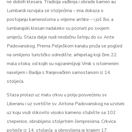
ne dobrih klesara. Tradicija vađenja i obrade kamen au
Lumbardi razvijala se stoljećima – ima dokaza o
postojanju kamenoloma u vrijeme antike – i još živi, a
lumbarajski klesari nadaleko su poznati po svojem
umijeću. Staza dalje nudi neobičnu šetnju do sv. Ante
Padovanskog, Prema Pelješkom kanalu pruža se pogled
na omiljeno turističko odredište, arhipelag koji čine 22
mala otoka, od kojih su najzanimljiviji Vrnik s istoimenim
naseljem i Badija s franjevačkim samostanom iz 14.
stoljeća.
Staza prolazi uz malu crkvu u polju posvećenu sv.
Liberanu i uz svetište sv. Antona Padovanskog na uzvisini
uz koju vodi slikovito visoko kameno stubište sa 102
stepenice, obrubljeno stoljetnim čempresima. Crkvica
potječe iz 14. stoljeća, a obnovljena je krajem 17.