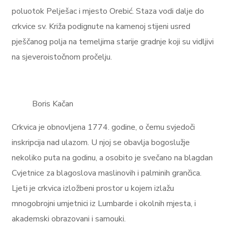
poluotok Pelješac i mjesto Orebić. Staza vodi dalje do
crkvice sv. Križa podignute na kamenoj stijeni usred
pješčanog polja na temeljima starije gradnje koji su vidljivi
na sjeveroistočnom pročelju.
Boris Kačan
Crkvica je obnovljena 1774. godine, o čemu svjedoči
inskripcija nad ulazom. U njoj se obavlja bogoslužje
nekoliko puta na godinu, a osobito je svečano na blagdan
Cvjetnice za blagoslova maslinovih i palminih grančica.
Ljeti je crkvica izložbeni prostor u kojem izlažu
mnogobrojni umjetnici iz Lumbarde i okolnih mjesta, i
akademski obrazovani i samouki.