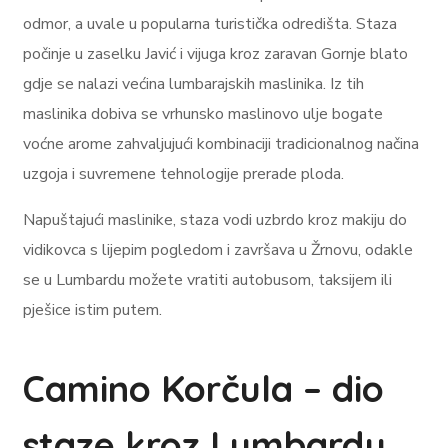
odmor, a uvale u popularna turistička odredišta. Staza
počinje u zaselku Javić i vijuga kroz zaravan Gornje blato
gdje se nalazi većina lumbarajskih maslinika. Iz tih
maslinika dobiva se vrhunsko maslinovo ulje bogate
voćne arome zahvaljujući kombinaciji tradicionalnog načina
uzgoja i suvremene tehnologije prerade ploda.
Napuštajući maslinike, staza vodi uzbrdo kroz makiju do
vidikovca s lijepim pogledom i završava u Žrnovu, odakle
se u Lumbardu možete vratiti autobusom, taksijem ili
pješice istim putem.
Camino Korčula – dio
staze kroz Lumbardu