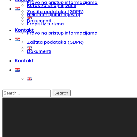
Pravo na pristup informacijama
Kutak za iznajmljivače
Zaštita podataka (GDPR)
Nekomercijalni smještaj
Dokumenti
Propisi iz turizma
Kontakt
Pravo na pristup informacijama
Zaštita podataka (GDPR)
Dokumenti
Kontakt