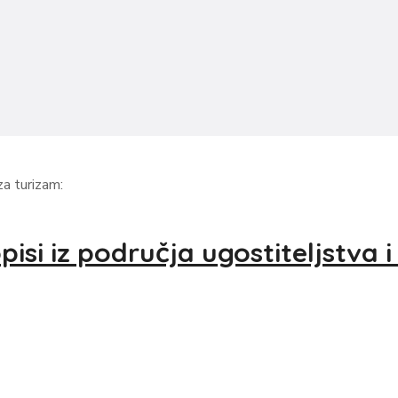
a turizam:
isi iz područja ugostiteljstva 