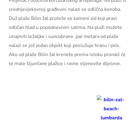
Pelješac i otocima korčulanskog arhipelaga. Na plaži, u
srednjevjekovnoj građevini nalazi se odlična konoba.
Duž plaže Bilin žal proteže se kameni zid koji pravi
odličan hlad u popodnevnim satima. Na plaži možete
iznajmiti ležaljke i suncobrane. par metara od plaže
nalazi se još jedan objekt koji poslužuje hranu i piće.
Ako od plaže Bilin žal krenete prema istoku pronaći će
te male šljunčane plažice i ravne stjenovite dijelove.