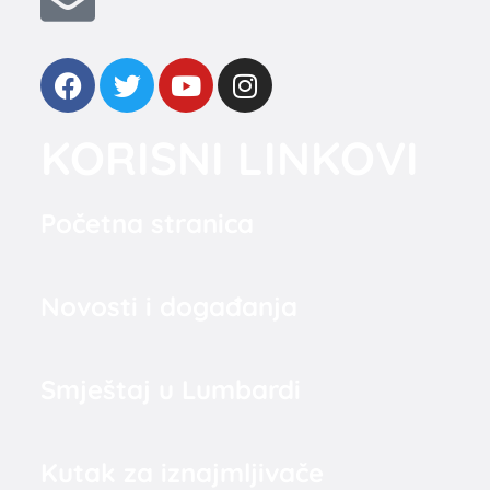
KORISNI LINKOVI
Početna stranica
Novosti i događanja
Smještaj u Lumbardi
Kutak za iznajmljivače