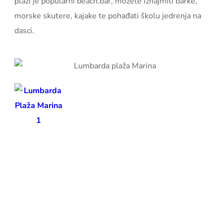
plaži je popularni beach.bar, možete iznajmiti barke,
morske skutere, kajake te pohađati školu jedrenja na
dasci.