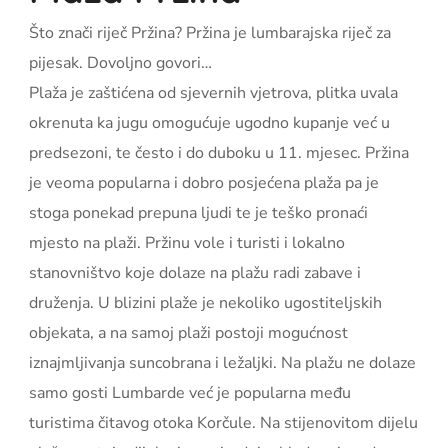
Što znači riječ Pržina? Pržina je lumbarajska riječ za
pijesak. Dovoljno govori…
Plaža je zaštićena od sjevernih vjetrova, plitka uvala
okrenuta ka jugu omogućuje ugodno kupanje već u
predsezoni, te često i do duboku u 11. mjesec. Pržina
je veoma popularna i dobro posjećena plaža pa je
stoga ponekad prepuna ljudi te je teško pronaći
mjesto na plaži. Pržinu vole i turisti i lokalno
stanovništvo koje dolaze na plažu radi zabave i
druženja. U blizini plaže je nekoliko ugostiteljskih
objekata, a na samoj plaži postoji mogućnost
iznajmljivanja suncobrana i ležaljki. Na plažu ne dolaze
samo gosti Lumbarde već je popularna među
turistima čitavog otoka Korčule. Na stijenovitom dijelu