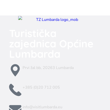
Turistička
zajednica Općine
Lumbarda
Prvi žal bb, 20263 Lumbarda
+385 (0)20 712 005
info@visitlumbarda.eu