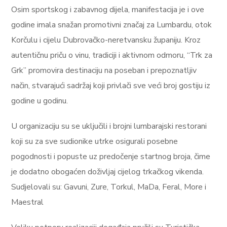
Osim sportskog i zabavnog dijela, manifestacija je i ove
godine imala snažan promotivni značaj za Lumbardu, otok
Korčulu i cijelu Dubrovačko-neretvansku županiju. Kroz
autentičnu priču o vinu, tradiciji i aktivnom odmoru, “Trk za
Grk” promovira destinaciju na poseban i prepoznatljiv
način, stvarajući sadržaj koji privlači sve veći broj gostiju iz
godine u godinu.
U organizaciju su se uključili i brojni lumbarajski restorani
koji su za sve sudionike utrke osigurali posebne
pogodnosti i popuste uz predočenje startnog broja, čime
je dodatno obogaćen doživljaj cijelog trkačkog vikenda.
Sudjelovali su: Gavuni, Zure, Torkul, MaDa, Feral, More i
Maestral