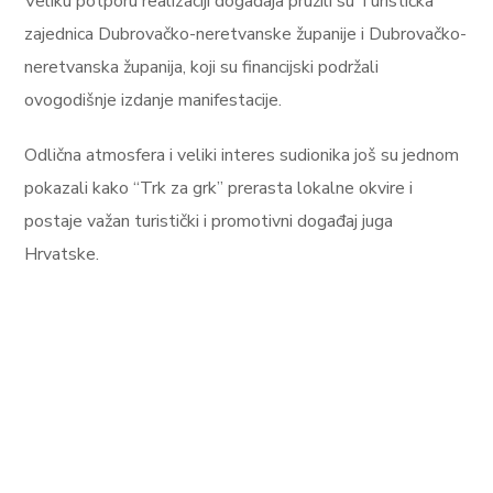
Veliku potporu realizaciji događaja pružili su Turistička
zajednica Dubrovačko-neretvanske županije i Dubrovačko-
neretvanska županija, koji su financijski podržali
ovogodišnje izdanje manifestacije.
Odlična atmosfera i veliki interes sudionika još su jednom
pokazali kako “Trk za grk” prerasta lokalne okvire i
postaje važan turistički i promotivni događaj juga
Hrvatske.