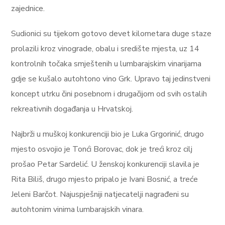
zajednice.
Sudionici su tijekom gotovo devet kilometara duge staze
prolazili kroz vinograde, obalu i središte mjesta, uz 14
kontrolnih točaka smještenih u lumbarajskim vinarijama
gdje se kušalo autohtono vino Grk. Upravo taj jedinstveni
koncept utrku čini posebnom i drugačijom od svih ostalih
rekreativnih događanja u Hrvatskoj.
Najbrži u muškoj konkurenciji bio je Luka Grgorinić, drugo
mjesto osvojio je Tonći Borovac, dok je treći kroz cilj
prošao Petar Sardelić. U ženskoj konkurenciji slavila je
Rita Biliš, drugo mjesto pripalo je Ivani Bosnić, a treće
Jeleni Barčot. Najuspješniji natjecatelji nagrađeni su
autohtonim vinima lumbarajskih vinara.