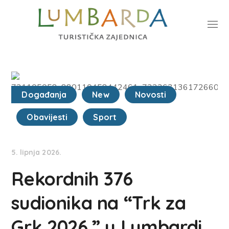
Događanja
New
Novosti
Obavijesti
Sport
5. lipnja 2026.
Rekordnih 376
sudionika na “Trk za
Grk 2026.” u Lumbardi