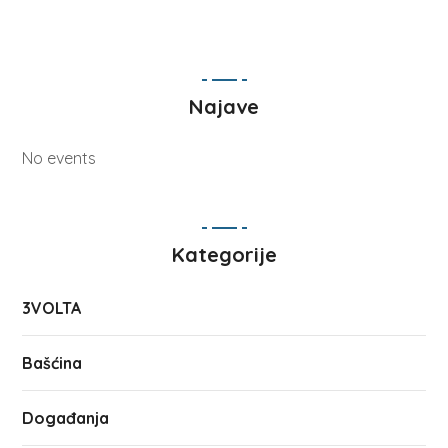
Najave
No events
Kategorije
3VOLTA
Bašćina
Događanja