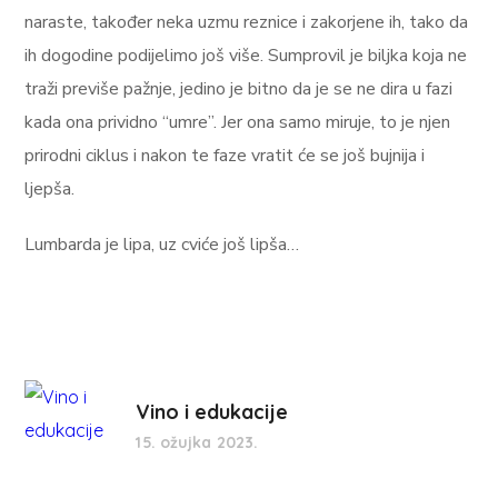
naraste, također neka uzmu reznice i zakorjene ih, tako da
ih dogodine podijelimo još više. Sumprovil je biljka koja ne
traži previše pažnje, jedino je bitno da je se ne dira u fazi
kada ona prividno “umre”. Jer ona samo miruje, to je njen
prirodni ciklus i nakon te faze vratit će se još bujnija i
ljepša.
Lumbarda je lipa, uz cviće još lipša…
Vino i edukacije
15. ožujka 2023.