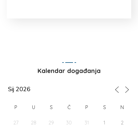
Kalendar događanja
P
U
S
Č
P
S
N
27
28
29
30
31
1
2