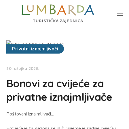
Privatni iznajmljivači
30. ožujka 2023.
Bonovi za cvijeće za
privatne iznajmljivače
Poštovani iznajmljivači…
Proljeće je tu, sezona se bliži, vrijeme je sadnje cvijeća i