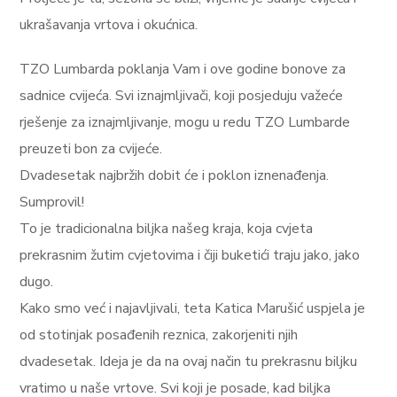
ukrašavanja vrtova i okućnica.
TZO Lumbarda poklanja Vam i ove godine bonove za
sadnice cvijeća. Svi iznajmljivači, koji posjeduju važeće
rješenje za iznajmljivanje, mogu u redu TZO Lumbarde
preuzeti bon za cvijeće.
Dvadesetak najbržih dobit će i poklon iznenađenja.
Sumprovil!
To je tradicionalna biljka našeg kraja, koja cvjeta
prekrasnim žutim cvjetovima i čiji buketići traju jako, jako
dugo.
Kako smo već i najavljivali, teta Katica Marušić uspjela je
od stotinjak posađenih reznica, zakorjeniti njih
dvadesetak. Ideja je da na ovaj način tu prekrasnu biljku
vratimo u naše vrtove. Svi koji je posade, kad biljka