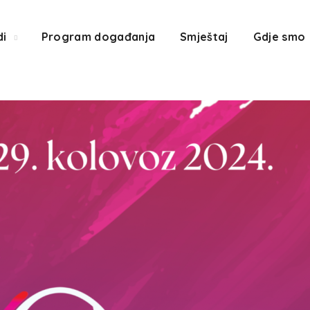
di
Program događanja
Smještaj
Gdje smo