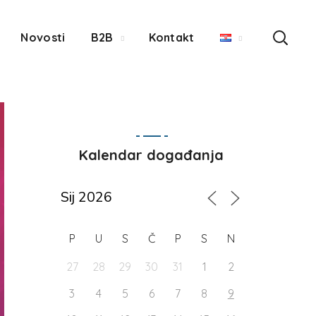
Novosti
B2B
Kontakt
Kalendar događanja
P
U
S
Č
P
S
N
27
28
29
30
31
1
2
3
4
5
6
7
8
9