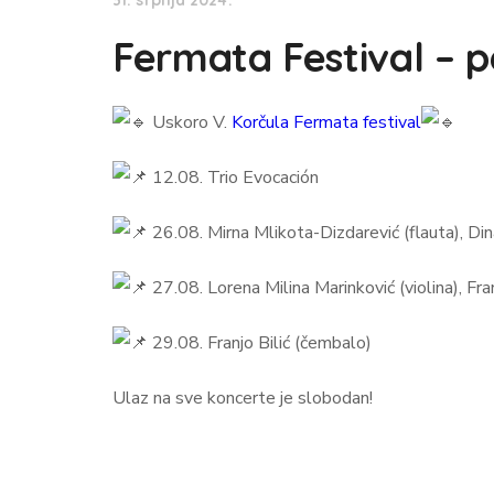
31. srpnja 2024.
Fermata Festival – p
Uskoro V.
Korčula Fermata festival
12.08. Trio Evocación
26.08. Mirna Mlikota-Dizdarević (flauta), Dina
27.08. Lorena Milina Marinković (violina), Fran
29.08. Franjo Bilić (čembalo)
Ulaz
na sve koncerte je slobodan!