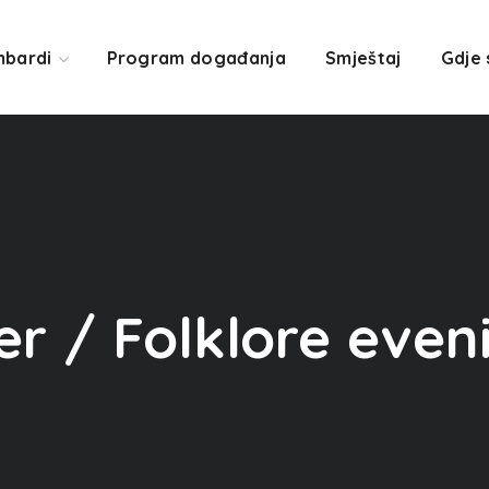
mbardi
Program događanja
Smještaj
Gdje
er / Folklore even