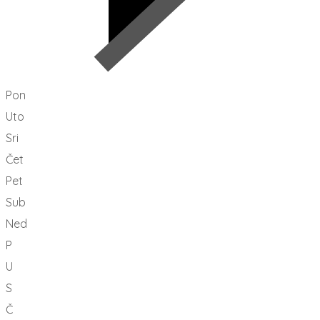
Pon
Uto
Sri
Čet
Pet
Sub
Ned
P
U
S
Č