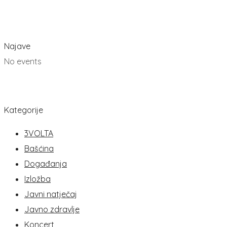
Najave
No events
Kategorije
3VOLTA
Bašćina
Događanja
Izložba
Javni natječaj
Javno zdravlje
Koncert