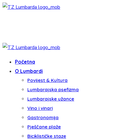
Početna
O Lumbardi
Povijest & Kultura
Lumbarajska psefizma
Lumbarajske užance
Vino i vinari
Gastronomija
Pješčane plaže
Biciklističke staze