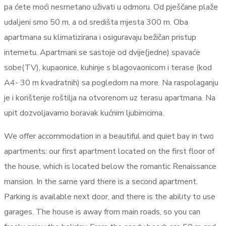
pa ćete moći nesmetano uživati u odmoru. Od pješčane plaže
udaljeni smo 50 m, a od središta mjesta 300 m. Oba
apartmana su klimatizirana i osiguravaju bežičan pristup
internetu. Apartmani se sastoje od dvije(jedne) spavaće
sobe(TV), kupaonice, kuhinje s blagovaonicom i terase (kod
A4- 30 m kvadratnih) sa pogledom na more. Na raspolaganju
je i korištenje roštilja na otvorenom uz terasu apartmana. Na
upit dozvoljavamo boravak kućnim ljubimcima.
We offer accommodation in a beautiful and quiet bay in two
apartments: our first apartment located on the first floor of
the house, which is located below the romantic Renaissance
mansion. In the same yard there is a second apartment.
Parking is available next door, and there is the ability to use
garages. The house is away from main roads, so you can