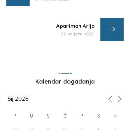
Apartman Arija
27. veljače 2022.
Kalendar događanja
P
U
S
Č
P
S
N