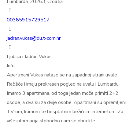
Lumbarda, 20263, Croatia
00385915729517
jadran.vukas@du.t-com.hr
Ljubica i Jadran Vukas
Info
Apartmani Vukas nalaze se na zapadnoj strani uvale
Račišće i imaju prekrasan pogled na uvalu i Lumbardu.
Imamo 3 apartmana, od toga jedan može primiti 2+2
osobe, a dva su za dvije osobe. Apartmani su opremljeni
TV-om, klimom te besplatnim bežičnim internetom. Za
više informacija slobodno nam se obratite.