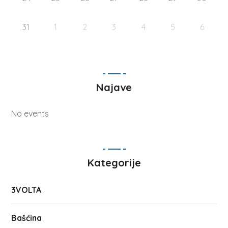
31
1
2
3
4
5
6
Najave
No events
Kategorije
3VOLTA
Bašćina