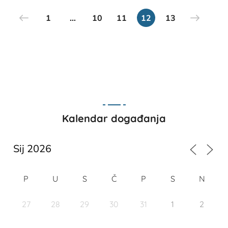
1
…
10
11
12
13
Kalendar događanja
P
U
S
Č
P
S
N
27
28
29
30
31
1
2