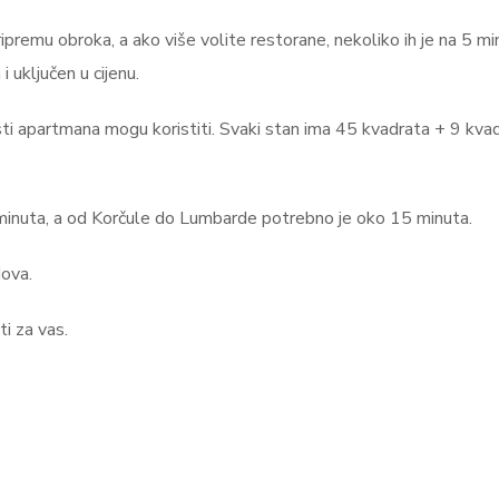
remu obroka, a ako više volite restorane, nekoliko ih je na 5 mi
 uključen u cijenu.
 gosti apartmana mogu koristiti. Svaki stan ima 45 kvadrata + 9 kva
minuta, a od Korčule do Lumbarde potrebno je oko 15 minuta.
dova.
i za vas.