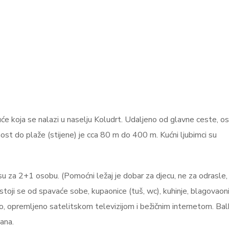
će koja se nalazi u naselju Koludrt. Udaljeno od glavne ceste, os
nost do plaže (stijene) je cca 80 m do 400 m. Kućni ljubimci su
u za 2+1 osobu. (Pomoćni ležaj je dobar za djecu, ne za odrasle,
stoji se od spavaće sobe, kupaonice (tuš, wc), kuhinje, blagovaoni
o, opremljeno satelitskom televizijom i bežičnim internetom. Ba
ana.