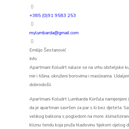
+385 (0)91 9583 253
mylumbarda@gmail.com
Emilijo Šestanović
Info
Apartmani Koludrt nalaze se na vrhu obiteljske ku
mir i tišina, okruženi borovima i maslinama. Udalje
dobrodošli.
Apartmani Koludrt Lumbarda Korčula namijenjeni s
da je apartman savršen za par s ili bez djeteta. Sa
velikog balkona s pogledom na more. klimatiziran
kliznu tendu koja pruža hladovinu tijekom cijelog d