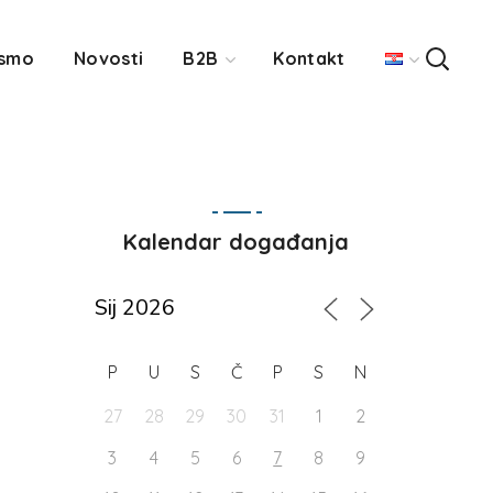
 smo
Novosti
B2B
Kontakt
Kalendar događanja
P
U
S
Č
P
S
N
27
28
29
30
31
1
2
3
4
5
6
7
8
9