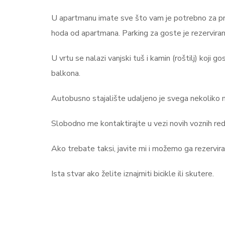
U apartmanu imate sve što vam je potrebno za prip
hoda od apartmana. Parking za goste je rezerviran i
U vrtu se nalazi vanjski tuš i kamin (roštilj) koji
balkona.
Autobusno stajalište udaljeno je svega nekoliko 
Slobodno me kontaktirajte u vezi novih voznih re
Ako trebate taksi, javite mi i možemo ga rezervirat
Ista stvar ako želite iznajmiti bicikle ili skutere.