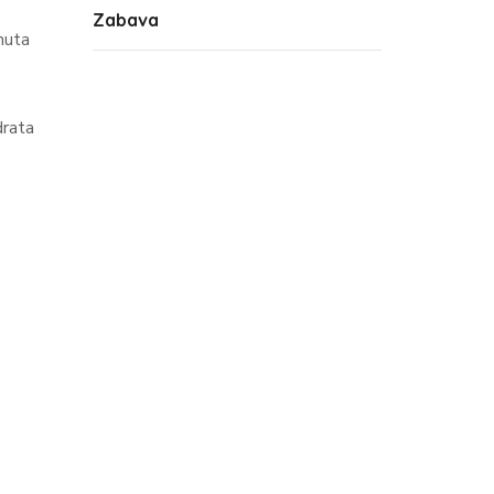
Zabava
nuta
drata