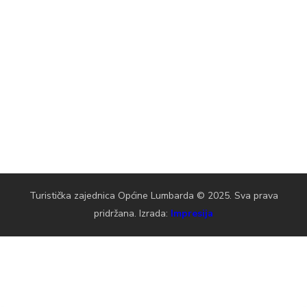
Turistička zajednica Općine Lumbarda © 2025. Sva prava
pridržana. Izrada:
Impresija