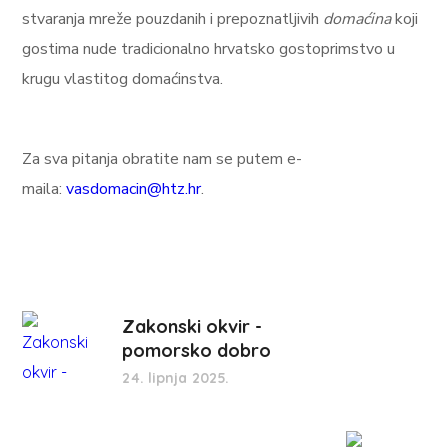
stvaranja mreže pouzdanih i prepoznatljivih
domaćina
koji
gostima nude tradicionalno hrvatsko gostoprimstvo u
krugu vlastitog domaćinstva.
Za sva pitanja obratite nam se putem e-
maila:
vasdomacin@htz.hr
.
Zakonski okvir -
pomorsko dobro
24. lipnja 2025.