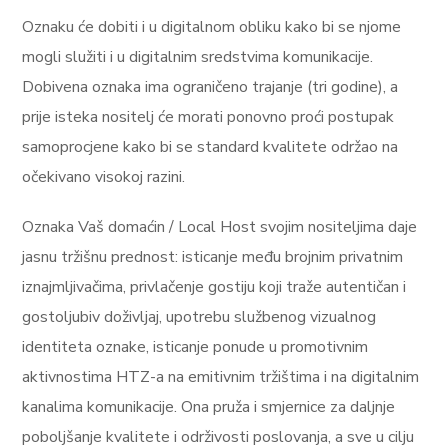
Oznaku će dobiti i u digitalnom obliku kako bi se njome
mogli služiti i u digitalnim sredstvima komunikacije.
Dobivena oznaka ima ograničeno trajanje (tri godine), a
prije isteka nositelj će morati ponovno proći postupak
samoprocjene kako bi se standard kvalitete održao na
očekivano visokoj razini.
Oznaka Vaš domaćin / Local Host svojim nositeljima daje
jasnu tržišnu prednost: isticanje među brojnim privatnim
iznajmljivačima, privlačenje gostiju koji traže autentičan i
gostoljubiv doživljaj, upotrebu službenog vizualnog
identiteta oznake, isticanje ponude u promotivnim
aktivnostima HTZ-a na emitivnim tržištima i na digitalnim
kanalima komunikacije. Ona pruža i smjernice za daljnje
poboljšanje kvalitete i održivosti poslovanja, a sve u cilju