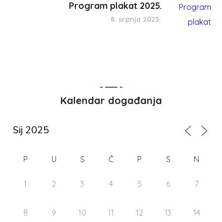
Program plakat 2025.
8. srpnja 2025.
Kalendar događanja
P
U
S
Č
P
S
N
1
2
3
4
5
6
7
8
9
10
11
12
13
14