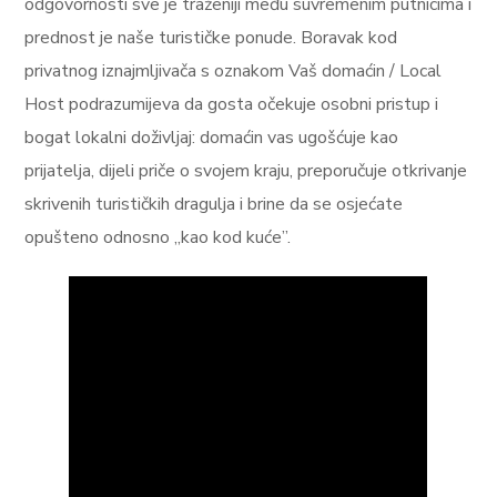
odgovornosti sve je traženiji među suvremenim putnicima i
prednost je naše turističke ponude. Boravak kod
privatnog iznajmljivača s oznakom Vaš domaćin / Local
Host podrazumijeva da gosta očekuje osobni pristup i
bogat lokalni doživljaj: domaćin vas ugošćuje kao
prijatelja, dijeli priče o svojem kraju, preporučuje otkrivanje
skrivenih turističkih dragulja i brine da se osjećate
opušteno odnosno „kao kod kuće”.