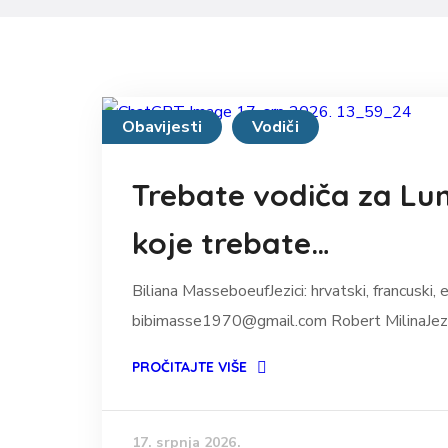
Obavijesti
Vodiči
Trebate vodiča za Lum
koje trebate…
Biliana MasseboeufJezici: hrvatski, francusk
bibimasse1970@gmail.com Robert MilinaJezici
PROČITAJTE VIŠE
17. srpnja 2026.