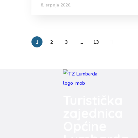
8. srpnja 2026.
1
2
3
…
13
Turistička
zajednica
Općine