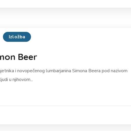
Izložba
imon Beer
umjetnika i novopečenog lumbarjanina Simona Beera pod nazivom
judi u njihovom...