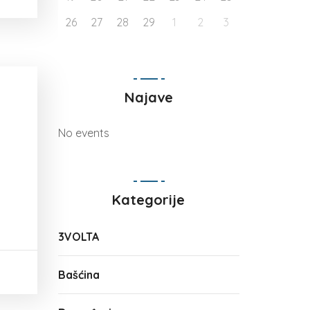
26
27
28
29
1
2
3
Najave
No events
Kategorije
3VOLTA
Bašćina