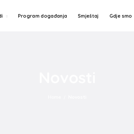
di
Program događanja
Smještaj
Gdje smo
Novosti
Home
Novosti