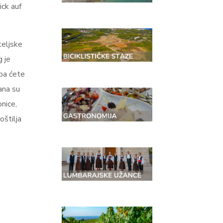
ck auf
teljske
g je
 pa ćete
ana su
nice,
oštilja