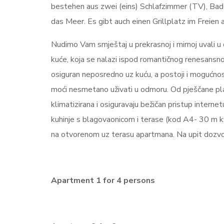
bestehen aus zwei (eins) Schlafzimmer (TV), Bad
das Meer. Es gibt auch einen Grillplatz im Freien 
Nudimo Vam smještaj u prekrasnoj i mirnoj uvali u
kuće, koja se nalazi ispod romantičnog renesansnog
osiguran neposredno uz kuću, a postoji i mogućnos
moći nesmetano uživati u odmoru. Od pješčane pl
klimatizirana i osiguravaju bežičan pristup intern
kuhinje s blagovaonicom i terase (kod A4- 30 m kv
na otvorenom uz terasu apartmana. Na upit dozvo
Apartment 1 for 4 persons