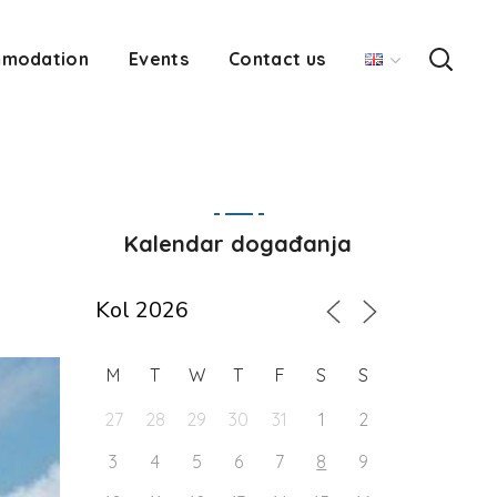
modation
Events
Contact us
Kalendar događanja
M
T
W
T
F
S
S
27
28
29
30
31
1
2
3
4
5
6
7
8
9