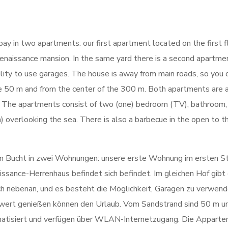
ay in two apartments: our first apartment located on the first f
enaissance mansion. In the same yard there is a second apartme
bility to use garages. The house is away from main roads, so you 
re 50 m and from the center of the 300 m. Both apartments are a
s. The apartments consist of two (one) bedroom (TV), bathroom,
) overlooking the sea. There is also a barbecue in the open to t
gen Bucht in zwei Wohnungen: unsere erste Wohnung im ersten S
ssance-Herrenhaus befindet sich befindet. Im gleichen Hof gibt 
h nebenan, und es besteht die Möglichkeit, Garagen zu verwend
hwert genießen können den Urlaub. Vom Sandstrand sind 50 m u
matisiert und verfügen über WLAN-Internetzugang. Die Appart