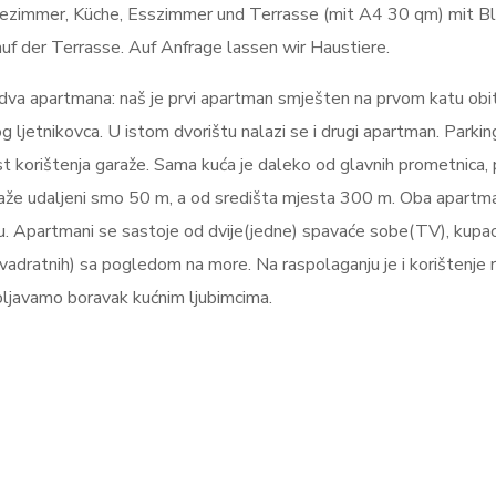
ezimmer, Küche, Esszimmer und Terrasse (mit A4 30 qm) mit Bli
auf der Terrasse. Auf Anfrage lassen wir Haustiere.
 dva apartmana: naš je prvi apartman smješten na prvom katu obi
 ljetnikovca. U istom dvorištu nalazi se i drugi apartman. Parkin
t korištenja garaže. Sama kuća je daleko od glavnih prometnica,
aže udaljeni smo 50 m, a od središta mjesta 300 m. Oba apartm
etu. Apartmani se sastoje od dvije(jedne) spavaće sobe(TV), kupao
adratnih) sa pogledom na more. Na raspolaganju je i korištenje r
ljavamo boravak kućnim ljubimcima.