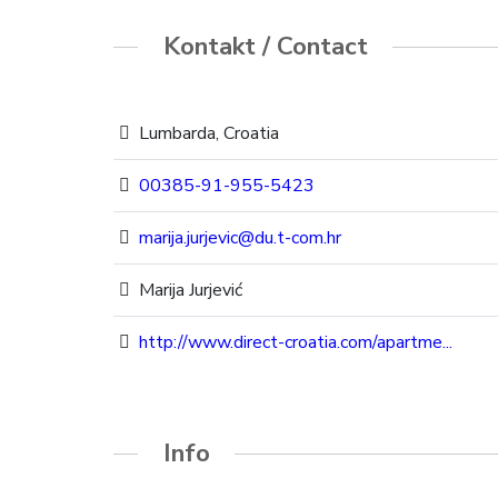
Kontakt / Contact
Lumbarda, Croatia
00385-91-955-5423
marija.jurjevic@du.t-com.hr
Marija Jurjević
http://www.direct-croatia.com/apartme...
Info