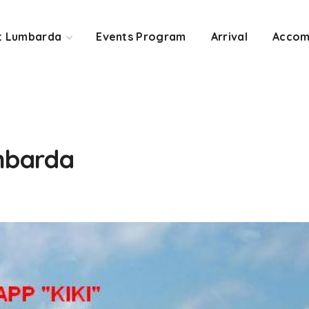
t Lumbarda
Events Program
Arrival
Accom
mbarda