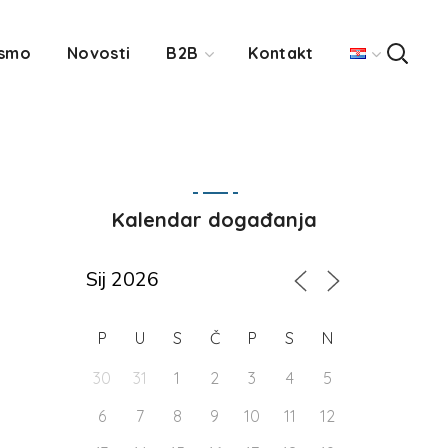
 smo
Novosti
B2B
Kontakt
Kalendar događanja
P
U
S
Č
P
S
N
30
31
1
2
3
4
5
6
7
8
9
10
11
12