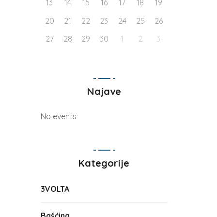
13
14
15
16
17
18
19
20
21
22
23
24
25
26
27
28
29
30
1
2
3
Najave
No events
Kategorije
3VOLTA
Bašćina