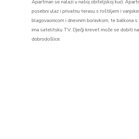
Apartman se nalazi u našoj obiteljskoj kući. Apart
posebni ulaz i privatnu terasu s roštiljem i vanjsk
blagovaonicom i dnevnim boravkom, te balkona s p
ima satelitsku TV. Dječji krevet može se dobiti na
dobrodošlice.