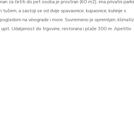
man za četiti do pet osoba je prostran (60 m2), ima privatni parki
im tušem, a sastoji se od dvije spavaonice, kupaonice, kuhinje s
ogledom na vinograde i more. Suvremeno je opremljen, klimatizi
 upit. Udaljenost do trgovine, restorana i plaže 300 m. Apetitiv