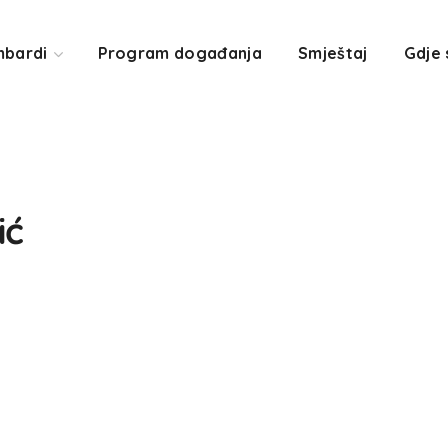
mbardi
Program događanja
Smještaj
Gdje
ić