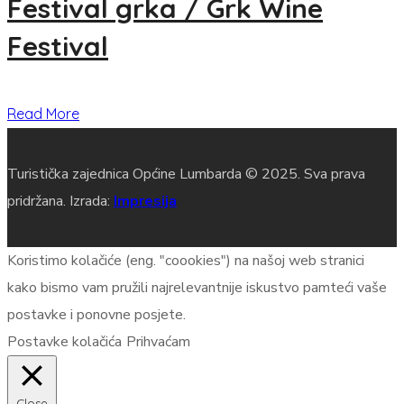
Festival grka / Grk Wine
Festival
Read More
Turistička zajednica Općine Lumbarda © 2025. Sva prava
pridržana. Izrada:
Impresija
Koristimo kolačiće (eng. "coookies") na našoj web stranici
kako bismo vam pružili najrelevantnije iskustvo pamteći vaše
postavke i ponovne posjete.
Postavke kolačića
Prihvaćam
Close